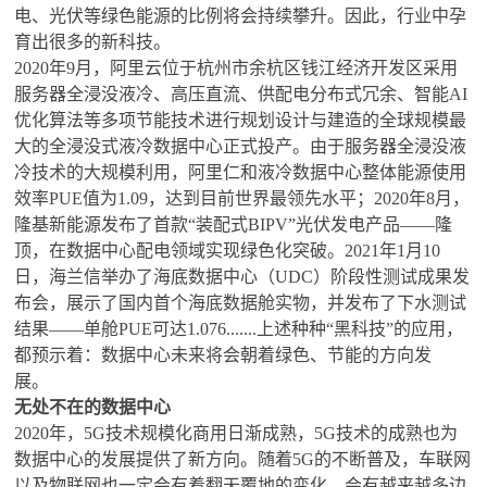
电、光伏等绿色能源的比例将会持续攀升。因此，行业中孕
育出很多的新科技。
2020年9月，阿里云位于杭州市余杭区钱江经济开发区采用
服务器全浸没液冷、高压直流、供配电分布式冗余、智能AI
优化算法等多项节能技术进行规划设计与建造的全球规模最
大的全浸没式液冷数据中心正式投产。由于服务器全浸没液
冷技术的大规模利用，阿里仁和液冷数据中心整体能源使用
效率PUE值为1.09，达到目前世界最领先水平；2020年8月，
隆基新能源发布了首款“装配式BIPV”光伏发电产品——隆
顶，在数据中心配电领域实现绿色化突破。2021年1月10
日，海兰信举办了海底数据中心（UDC）阶段性测试成果发
布会，展示了国内首个海底数据舱实物，并发布了下水测试
结果——单舱PUE可达1.076.......上述种种“黑科技”的应用，
都预示着：数据中心未来将会朝着绿色、节能的方向发
展。
无处不在的数据中心
2020年，5G技术规模化商用日渐成熟，5G技术的成熟也为
数据中心的发展提供了新方向。随着5G的不断普及，车联网
以及物联网也一定会有着翻天覆地的变化，会有越来越多边